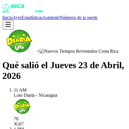
Inicio
Ayer
Estadísticas
Asistente
Números de la suerte
+
Qué salió el
Jueves 23 de Abril,
2026
11 AM
Loto Diaria - Nicaragua
70
JG
07