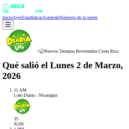
Inicio
Ayer
Estadísticas
Asistente
Números de la suerte
+
Qué salió el
Lunes 2 de Marzo,
2026
11 AM
Loto Diaria - Nicaragua
35
JG
09