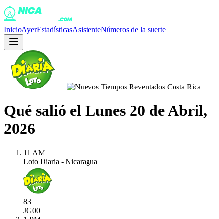
Inicio
Ayer
Estadísticas
Asistente
Números de la suerte
+
Qué salió el
Lunes 20 de Abril,
2026
11 AM
Loto Diaria - Nicaragua
83
JG
00