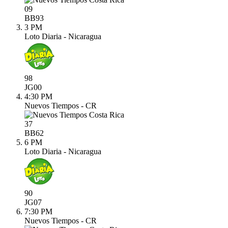
09
BB
93
3 PM
Loto Diaria - Nicaragua
98
JG
00
4:30 PM
Nuevos Tiempos - CR
37
BB
62
6 PM
Loto Diaria - Nicaragua
90
JG
07
7:30 PM
Nuevos Tiempos - CR