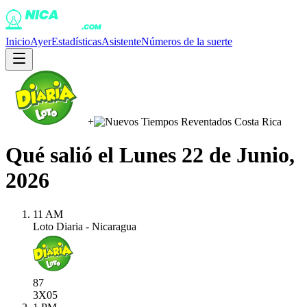
Inicio
Ayer
Estadísticas
Asistente
Números de la suerte
+
Qué salió el
Lunes 22 de Junio,
2026
11 AM
Loto Diaria - Nicaragua
87
3X
05