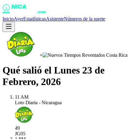
Inicio
Ayer
Estadísticas
Asistente
Números de la suerte
+
Qué salió el
Lunes 23 de
Febrero, 2026
11 AM
Loto Diaria - Nicaragua
49
JG
05