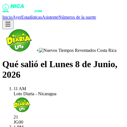
Inicio
Ayer
Estadísticas
Asistente
Números de la suerte
+
Qué salió el
Lunes 8 de Junio,
2026
11 AM
Loto Diaria - Nicaragua
21
JG
00