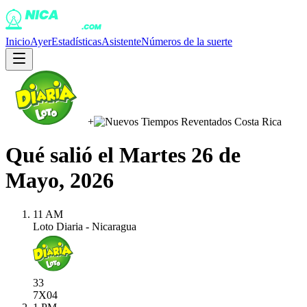
Inicio
Ayer
Estadísticas
Asistente
Números de la suerte
+
Qué salió el
Martes 26 de
Mayo, 2026
11 AM
Loto Diaria - Nicaragua
33
7X
04