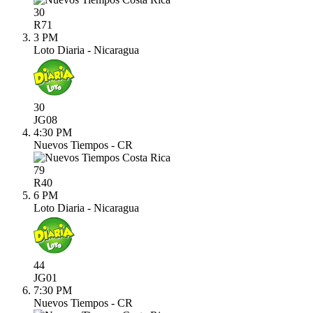
30
R
71
3 PM
Loto Diaria - Nicaragua
30
JG
08
4:30 PM
Nuevos Tiempos - CR
79
R
40
6 PM
Loto Diaria - Nicaragua
44
JG
01
7:30 PM
Nuevos Tiempos - CR