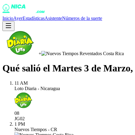
Inicio
Ayer
Estadísticas
Asistente
Números de la suerte
+
Qué salió el
Martes 3 de Marzo,
11 AM
Loto Diaria - Nicaragua
08
JG
02
1 PM
Nuevos Tiempos - CR