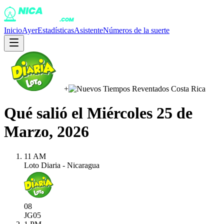
Inicio
Ayer
Estadísticas
Asistente
Números de la suerte
+
Qué salió el
Miércoles 25 de
Marzo, 2026
11 AM
Loto Diaria - Nicaragua
08
JG
05