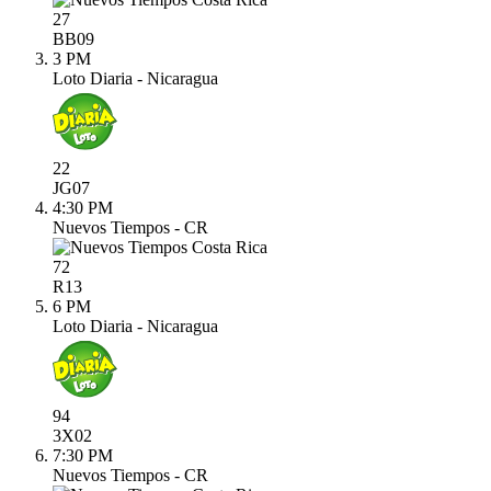
27
BB
09
3 PM
Loto Diaria - Nicaragua
22
JG
07
4:30 PM
Nuevos Tiempos - CR
72
R
13
6 PM
Loto Diaria - Nicaragua
94
3X
02
7:30 PM
Nuevos Tiempos - CR