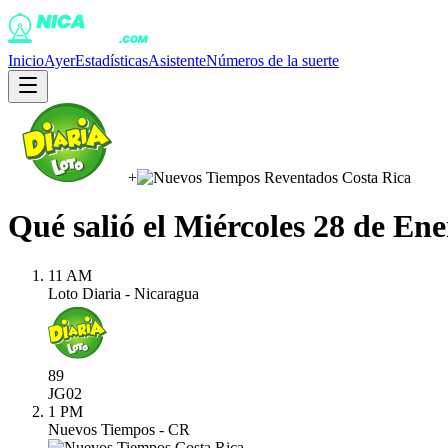
Inicio
Ayer
Estadísticas
Asistente
Números de la suerte
+
Qué salió el
Miércoles 28 de Ene
11 AM
Loto Diaria - Nicaragua
89
JG
02
1 PM
Nuevos Tiempos - CR