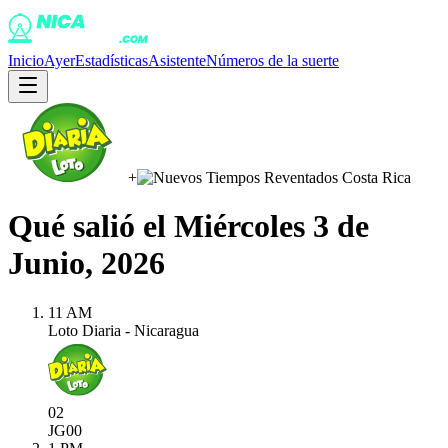
Inicio
Ayer
Estadísticas
Asistente
Números de la suerte
+
Qué salió el
Miércoles 3 de
Junio, 2026
11 AM
Loto Diaria - Nicaragua
02
JG
00