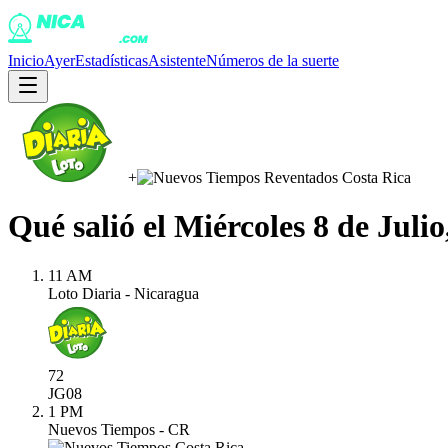
Inicio
Ayer
Estadísticas
Asistente
Números de la suerte
+
Qué salió el
Miércoles 8 de Julio
11 AM
Loto Diaria - Nicaragua
72
JG
08
1 PM
Nuevos Tiempos - CR