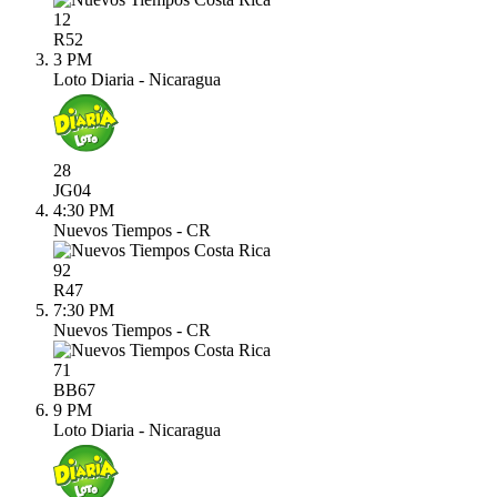
12
R
52
3 PM
Loto Diaria - Nicaragua
28
JG
04
4:30 PM
Nuevos Tiempos - CR
92
R
47
7:30 PM
Nuevos Tiempos - CR
71
BB
67
9 PM
Loto Diaria - Nicaragua