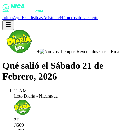
Inicio
Ayer
Estadísticas
Asistente
Números de la suerte
+
Qué salió el
Sábado 21 de
Febrero, 2026
11 AM
Loto Diaria - Nicaragua
27
JG
09