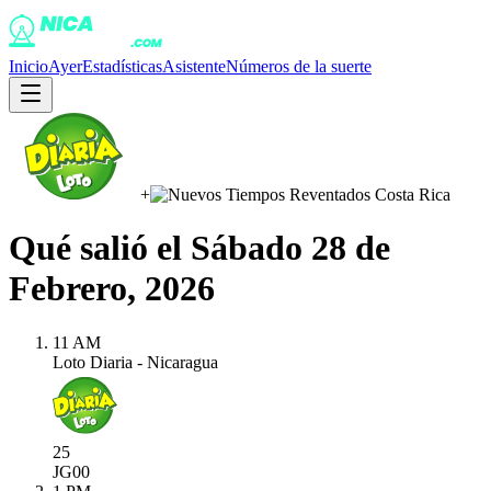
Inicio
Ayer
Estadísticas
Asistente
Números de la suerte
+
Qué salió el
Sábado 28 de
Febrero, 2026
11 AM
Loto Diaria - Nicaragua
25
JG
00