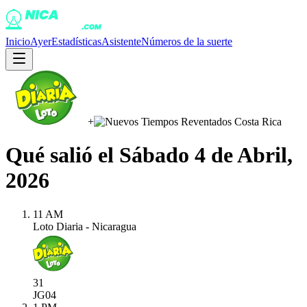
Inicio
Ayer
Estadísticas
Asistente
Números de la suerte
+
Qué salió el
Sábado 4 de Abril,
2026
11 AM
Loto Diaria - Nicaragua
31
JG
04