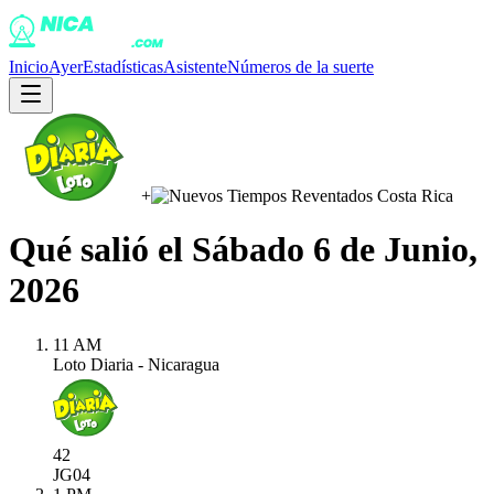
Inicio
Ayer
Estadísticas
Asistente
Números de la suerte
+
Qué salió el
Sábado 6 de Junio,
2026
11 AM
Loto Diaria - Nicaragua
42
JG
04