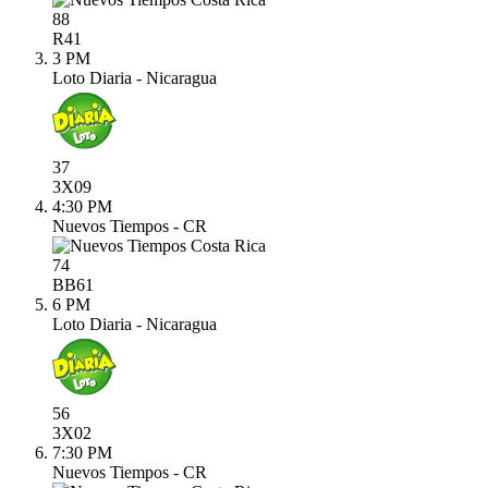
88
R
41
3 PM
Loto Diaria - Nicaragua
37
3X
09
4:30 PM
Nuevos Tiempos - CR
74
BB
61
6 PM
Loto Diaria - Nicaragua
56
3X
02
7:30 PM
Nuevos Tiempos - CR