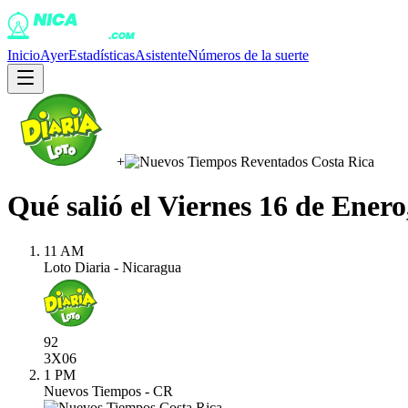
Inicio
Ayer
Estadísticas
Asistente
Números de la suerte
+
Qué salió el
Viernes 16 de Enero
11 AM
Loto Diaria - Nicaragua
92
3X
06
1 PM
Nuevos Tiempos - CR