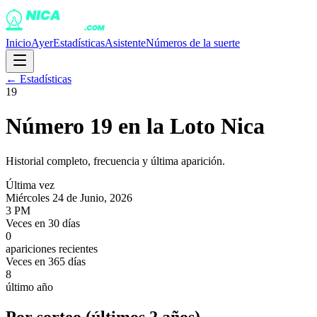
Inicio
Ayer
Estadísticas
Asistente
Números de la suerte
← Estadísticas
19
Número
19
en la Loto Nica
Historial completo, frecuencia y última aparición.
Última vez
Miércoles 24 de Junio, 2026
3 PM
Veces en 30 días
0
apariciones recientes
Veces en 365 días
8
último año
Por sorteo (últimos 2 años)