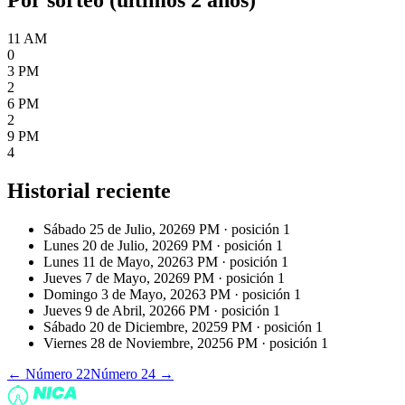
11 AM
0
3 PM
2
6 PM
2
9 PM
4
Historial reciente
Sábado 25 de Julio, 2026
9 PM
· posición
1
Lunes 20 de Julio, 2026
9 PM
· posición
1
Lunes 11 de Mayo, 2026
3 PM
· posición
1
Jueves 7 de Mayo, 2026
9 PM
· posición
1
Domingo 3 de Mayo, 2026
3 PM
· posición
1
Jueves 9 de Abril, 2026
6 PM
· posición
1
Sábado 20 de Diciembre, 2025
9 PM
· posición
1
Viernes 28 de Noviembre, 2025
6 PM
· posición
1
← Número
22
Número
24
→