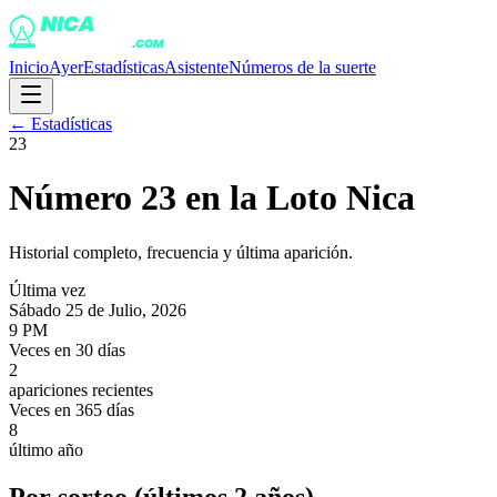
Inicio
Ayer
Estadísticas
Asistente
Números de la suerte
← Estadísticas
23
Número
23
en la Loto Nica
Historial completo, frecuencia y última aparición.
Última vez
Sábado 25 de Julio, 2026
9 PM
Veces en 30 días
2
apariciones recientes
Veces en 365 días
8
último año
Por sorteo (últimos 2 años)