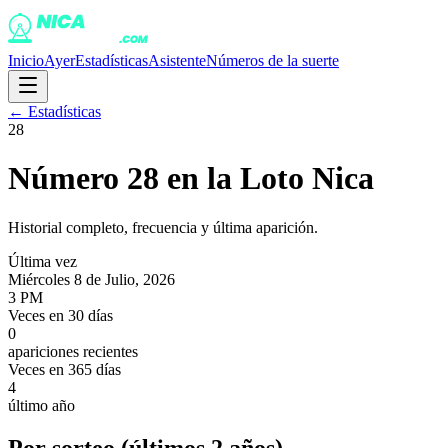
Inicio
Ayer
Estadísticas
Asistente
Números de la suerte
← Estadísticas
28
Número
28
en la Loto Nica
Historial completo, frecuencia y última aparición.
Última vez
Miércoles 8 de Julio, 2026
3 PM
Veces en 30 días
0
apariciones recientes
Veces en 365 días
4
último año
Por sorteo (últimos 2 años)