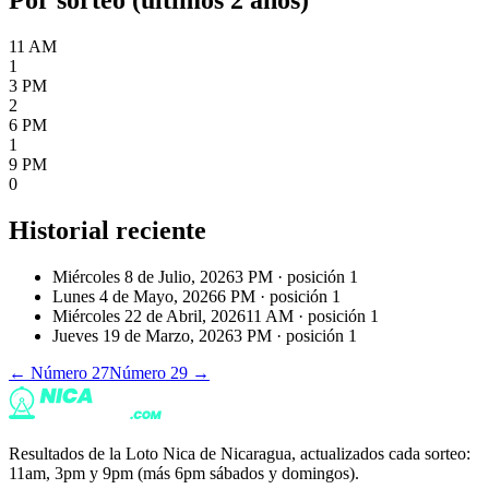
11 AM
1
3 PM
2
6 PM
1
9 PM
0
Historial reciente
Miércoles 8 de Julio, 2026
3 PM
· posición
1
Lunes 4 de Mayo, 2026
6 PM
· posición
1
Miércoles 22 de Abril, 2026
11 AM
· posición
1
Jueves 19 de Marzo, 2026
3 PM
· posición
1
← Número
27
Número
29
→
Resultados de la Loto Nica de Nicaragua, actualizados cada sorteo:
11am, 3pm y 9pm (más 6pm sábados y domingos).