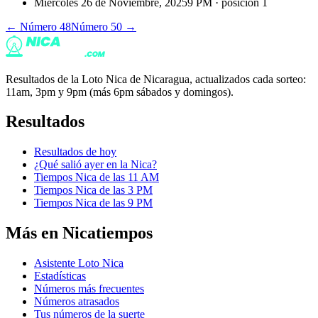
Miércoles 26 de Noviembre, 2025
9 PM
· posición
1
← Número
48
Número
50
→
Resultados de la Loto Nica de Nicaragua, actualizados cada sorteo:
11am, 3pm y 9pm (más 6pm sábados y domingos).
Resultados
Resultados de hoy
¿Qué salió ayer en la Nica?
Tiempos Nica de las 11 AM
Tiempos Nica de las 3 PM
Tiempos Nica de las 9 PM
Más en Nicatiempos
Asistente Loto Nica
Estadísticas
Números más frecuentes
Números atrasados
Tus números de la suerte