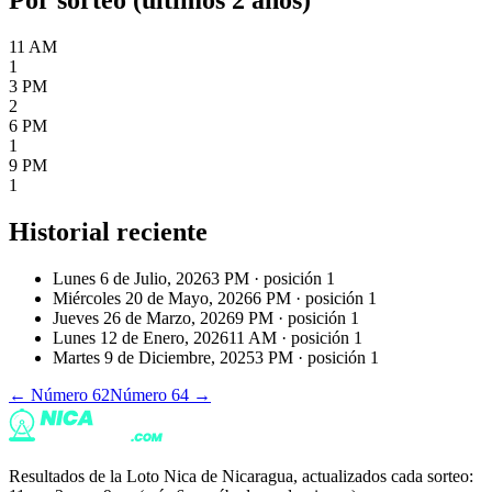
11 AM
1
3 PM
2
6 PM
1
9 PM
1
Historial reciente
Lunes 6 de Julio, 2026
3 PM
· posición
1
Miércoles 20 de Mayo, 2026
6 PM
· posición
1
Jueves 26 de Marzo, 2026
9 PM
· posición
1
Lunes 12 de Enero, 2026
11 AM
· posición
1
Martes 9 de Diciembre, 2025
3 PM
· posición
1
← Número
62
Número
64
→
Resultados de la Loto Nica de Nicaragua, actualizados cada sorteo: