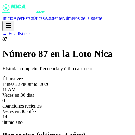
Inicio
Ayer
Estadísticas
Asistente
Números de la suerte
← Estadísticas
87
Número
87
en la Loto Nica
Historial completo, frecuencia y última aparición.
Última vez
Lunes 22 de Junio, 2026
11 AM
Veces en 30 días
0
apariciones recientes
Veces en 365 días
14
último año
Por sorteo (últimos 2 años)