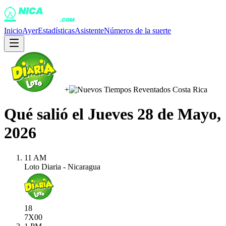
Inicio
Ayer
Estadísticas
Asistente
Números de la suerte
+
Qué salió el
Jueves 28 de Mayo,
2026
11 AM
Loto Diaria - Nicaragua
18
7X
00