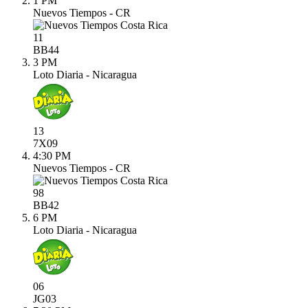
1 PM
Nuevos Tiempos - CR
11
BB
44
3 PM
Loto Diaria - Nicaragua
13
7X
09
4:30 PM
Nuevos Tiempos - CR
98
BB
42
6 PM
Loto Diaria - Nicaragua
06
JG
03