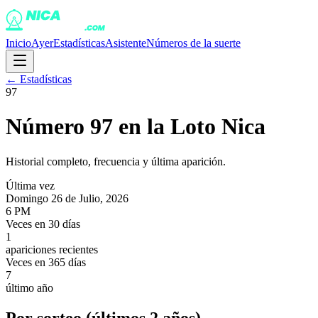
Inicio
Ayer
Estadísticas
Asistente
Números de la suerte
← Estadísticas
97
Número
97
en la Loto Nica
Historial completo, frecuencia y última aparición.
Última vez
Domingo 26 de Julio, 2026
6 PM
Veces en 30 días
1
apariciones recientes
Veces en 365 días
7
último año
Por sorteo (últimos 2 años)