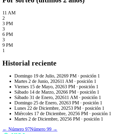
11 AM
2
3 PM
3
6 PM
3
9 PM
1
Historial reciente
Domingo 19 de Julio, 2026
9 PM
· posición
1
Martes 2 de Junio, 2026
11 AM
· posición
1
Viernes 15 de Mayo, 2026
3 PM
· posición
1
Sábado 14 de Marzo, 2026
6 PM
· posición
1
Sábado 31 de Enero, 2026
11 AM
· posición
1
Domingo 25 de Enero, 2026
3 PM
· posición
1
Lunes 22 de Diciembre, 2025
3 PM
· posición
1
Miércoles 17 de Diciembre, 2025
6 PM
· posición
1
Martes 2 de Diciembre, 2025
6 PM
· posición
1
← Número
97
Número
99
→