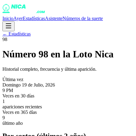
Inicio
Ayer
Estadísticas
Asistente
Números de la suerte
← Estadísticas
98
Número
98
en la Loto Nica
Historial completo, frecuencia y última aparición.
Última vez
Domingo 19 de Julio, 2026
9 PM
Veces en 30 días
1
apariciones recientes
Veces en 365 días
9
último año
Por sorteo (últimos 2 años)